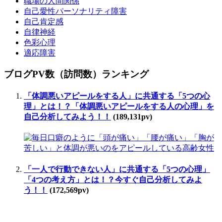
職場の人間関係
自己愛性パーソナリティ障害
自己肯定感
自律神経
色彩心理
適応障害
ブログPV数（訪問数）ランキング
「体調悪いアピールをする人」に共通する「5つの心
理」とは！？「体調悪いアピールをする人の心理」を
自己分析してみよう！！
(189,131pv)
「一人で行動できない人」に共通する「5つの心理」
「4つの考え方」とは！？今すぐ自己分析してみよ
う！！
(172,569pv)