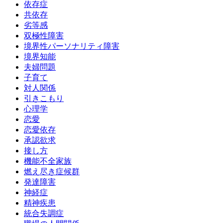
依存症
共依存
劣等感
双極性障害
境界性パーソナリティ障害
境界知能
夫婦問題
子育て
対人関係
引きこもり
心理学
恋愛
恋愛依存
承認欲求
接し方
機能不全家族
燃え尽き症候群
発達障害
神経症
精神疾患
統合失調症