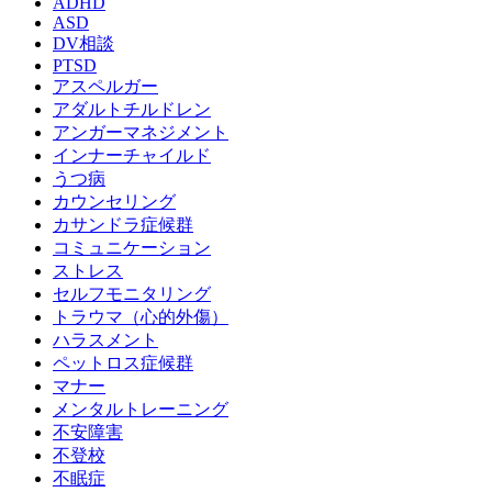
ADHD
ASD
DV相談
PTSD
アスペルガー
アダルトチルドレン
アンガーマネジメント
インナーチャイルド
うつ病
カウンセリング
カサンドラ症候群
コミュニケーション
ストレス
セルフモニタリング
トラウマ（心的外傷）
ハラスメント
ペットロス症候群
マナー
メンタルトレーニング
不安障害
不登校
不眠症