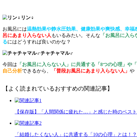
リン♀
お風呂には
温熱効果や静水圧効果、健康効果や爽快感、幸福
呂にあまり入らない人
もいるみたい。そんな
「お風呂に入ら
る
にはどうすれば良いのかな？
チャチャマル♂
今回は
「お風呂に入らない人」に共通する「8つの心理」や「
自己分析
できるから、
「普段お風呂にあまり入らない人」
や
【よく読まれているおすすめの関連記事】
【保存版】「人間関係に疲れた…」と感じた時のベスト
「結婚したくない人」に共通する「10の心理」とは！