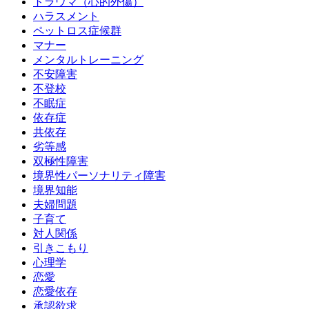
トラウマ（心的外傷）
ハラスメント
ペットロス症候群
マナー
メンタルトレーニング
不安障害
不登校
不眠症
依存症
共依存
劣等感
双極性障害
境界性パーソナリティ障害
境界知能
夫婦問題
子育て
対人関係
引きこもり
心理学
恋愛
恋愛依存
承認欲求