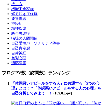
接し方
機能不全家族
燃え尽き症候群
発達障害
神経症
精神疾患
統合失調症
職場の人間関係
自己愛性パーソナリティ障害
自己肯定感
自律神経
色彩心理
適応障害
ブログPV数（訪問数）ランキング
「体調悪いアピールをする人」に共通する「5つの心
理」とは！？「体調悪いアピールをする人の心理」を
自己分析してみよう！！
(189,015pv)