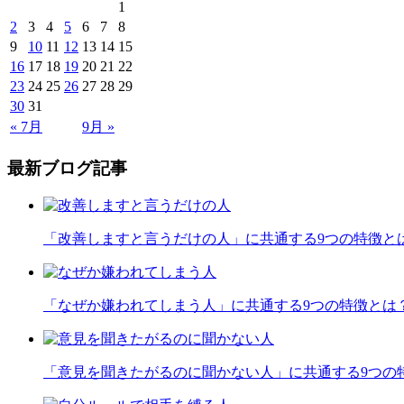
1
2
3
4
5
6
7
8
9
10
11
12
13
14
15
16
17
18
19
20
21
22
23
24
25
26
27
28
29
30
31
« 7月
9月 »
最新ブログ記事
「改善しますと言うだけの人」に共通する9つの特徴と
「なぜか嫌われてしまう人」に共通する9つの特徴とは
「意見を聞きたがるのに聞かない人」に共通する9つの