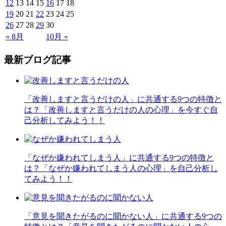
12
13
14
15
16
17
18
19
20
21
22
23
24
25
26
27
28
29
30
« 8月
10月 »
最新ブログ記事
「改善しますと言うだけの人」に共通する9つの特徴と
は？「改善しますと言うだけの人の心理」を今すぐ自
己分析してみよう！！
「なぜか嫌われてしまう人」に共通する9つの特徴と
は？「なぜか嫌われてしまう人の心理」を自己分析し
てみよう！！
「意見を聞きたがるのに聞かない人」に共通する9つの