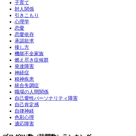
子育て
対人関係
引きこもり
心理学
恋愛
恋愛依存
承認欲求
接し方
機能不全家族
燃え尽き症候群
発達障害
神経症
精神疾患
統合失調症
職場の人間関係
自己愛性パーソナリティ障害
自己肯定感
自律神経
色彩心理
適応障害