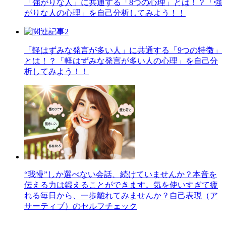
「強がりな人」に共通する「8つの心理」とは！？「強
がりな人の心理」を自己分析してみよう！！
「軽はずみな発言が多い人」に共通する「9つの特徴」
とは！？「軽はずみな発言が多い人の心理」を自己分
析してみよう！！
“我慢”しか選べない会話、続けていませんか？本音を
伝える力は鍛えることができます。気を使いすぎて疲
れる毎日から、一歩離れてみませんか？自己表現（ア
サーティブ）のセルフチェック