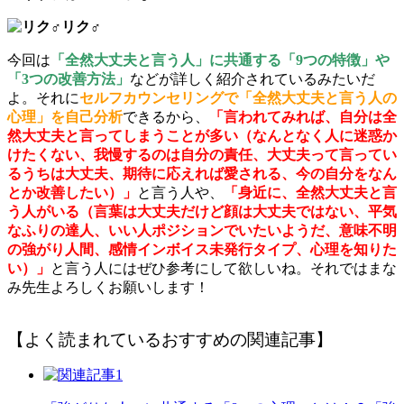
リク♂
今回は
「全然大丈夫と言う人」に共通する「9つの特徴」や
「3つの改善方法」
などが詳しく紹介されているみたいだ
よ。それに
セルフカウンセリングで「全然大丈夫と言う人の
心理」を自己分析
できるから、
「言われてみれば、自分は全
然大丈夫と言ってしまうことが多い（なんとなく人に迷惑か
けたくない、我慢するのは自分の責任、大丈夫って言ってい
るうちは大丈夫、期待に応えれば愛される、今の自分をなん
とか改善したい）」
と言う人や、
「身近に、全然大丈夫と言
う人がいる（言葉は大丈夫だけど顔は大丈夫ではない、平気
なふりの達人、いい人ポジションでいたいようだ、意味不明
の強がり人間、感情インボイス未発行タイプ、心理を知りた
い）」
と言う人にはぜひ参考にして欲しいね。それではまな
み先生よろしくお願いします！
【よく読まれているおすすめの関連記事】