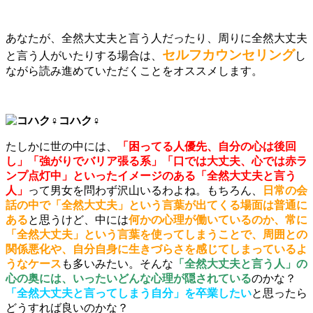
あなたが、全然大丈夫と言う人だったり、周りに全然大丈夫
セルフカウンセリング
と言う人がいたりする場合は、
し
ながら読み進めていただくことをオススメします。
コハク♀
たしかに世の中には、
「困ってる人優先、自分の心は後回
し」「強がりでバリア張る系」「口では大丈夫、心では赤ラ
ンプ点灯中」といったイメージのある「全然大丈夫と言う
人」
って男女を問わず沢山いるわよね。もちろん、
日常の会
話の中で「全然大丈夫」という言葉が出てくる場面は普通に
ある
と思うけど、中には
何かの心理が働いているのか、常に
「全然大丈夫」という言葉を使ってしまうことで、周囲との
関係悪化や、自分自身に生きづらさを感じてしまっているよ
うなケース
も多いみたい。そんな
「全然大丈夫と言う人」の
心の奥には、いったいどんな心理が隠されている
のかな？
「全然大丈夫と言ってしまう自分」を卒業したい
と思ったら
どうすれば良いのかな？