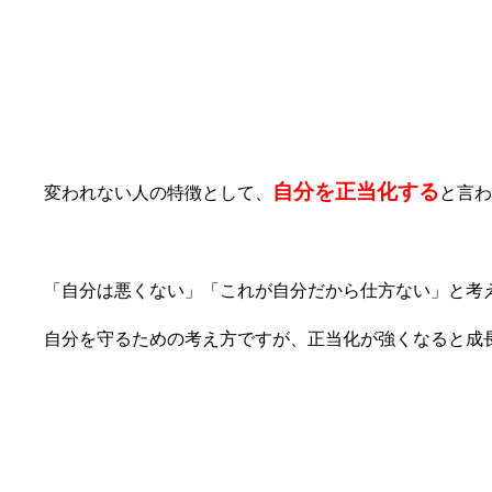
④自分を正当化する
自分を正当化する
変われない人の特徴として、
と言わ
「自分は悪くない」「これが自分だから仕方ない」と考
自分を守るための考え方ですが、正当化が強くなると成