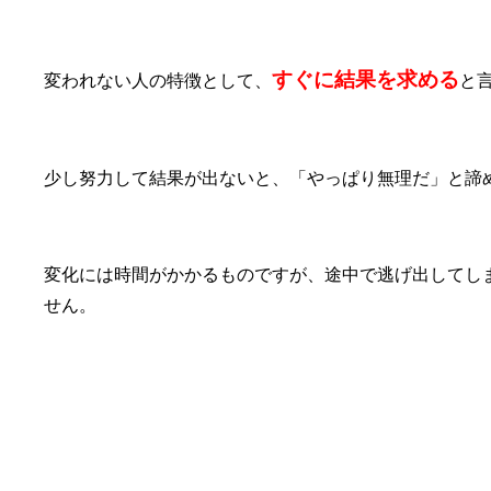
⑤すぐに結果を求める
すぐに結果を求める
変われない人の特徴として、
と
少し努力して結果が出ないと、「やっぱり無理だ」と諦
変化には時間がかかるものですが、途中で逃げ出してし
せん。
⑥自己否定が強い