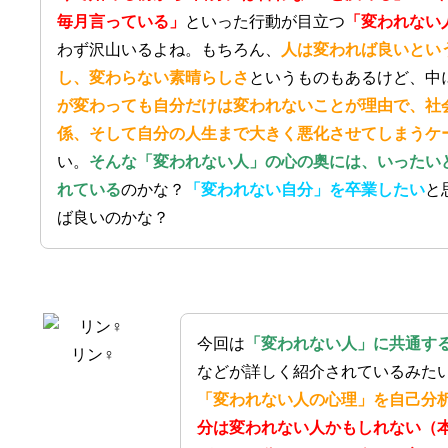
毎月言っている」
といった行動が目立つ
「変われない
わず沢山いるよね。もちろん、
人は変われば良いとい
し、変わらない素晴らしさ
というものもあるけど、中
が変わっても自分だけは変われないことが理由で、社
係、そして自分の人生まで大きく悪化させてしまうケ
い。
そんな「変われない人」の心の奥には、いったい
れている
のかな？
「変われない自分」を卒業したい
と
ば良いのかな？
今回は
「変われない人」に共通する
リン♀
などが詳しく紹介されているみた
「変われない人の心理」を自己分
分は変われない人かもしれない（