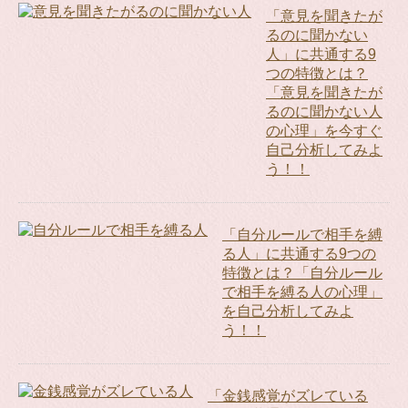
「意見を聞きたが
るのに聞かない
人」に共通する9
つの特徴とは？
「意見を聞きたが
るのに聞かない人
の心理」を今すぐ
自己分析してみよ
う！！
「自分ルールで相手を縛
る人」に共通する9つの
特徴とは？「自分ルール
で相手を縛る人の心理」
を自己分析してみよ
う！！
「金銭感覚がズレている