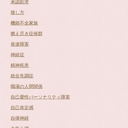
承認欲求
接し方
機能不全家族
燃え尽き症候群
発達障害
神経症
精神疾患
統合失調症
職場の人間関係
自己愛性パーソナリティ障害
自己肯定感
自律神経