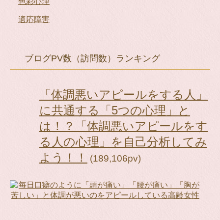
色彩心理
適応障害
ブログPV数（訪問数）ランキング
「体調悪いアピールをする人」
に共通する「5つの心理」と
は！？「体調悪いアピールをす
る人の心理」を自己分析してみ
よう！！
(189,106pv)