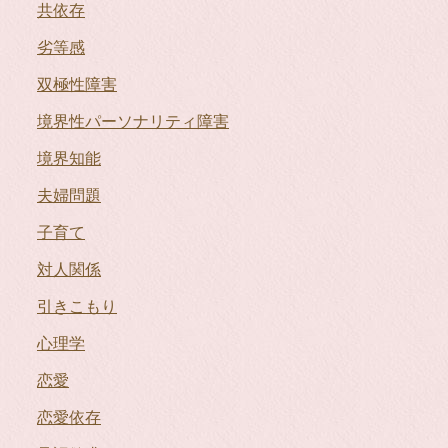
共依存
劣等感
双極性障害
境界性パーソナリティ障害
境界知能
夫婦問題
子育て
対人関係
引きこもり
心理学
恋愛
恋愛依存