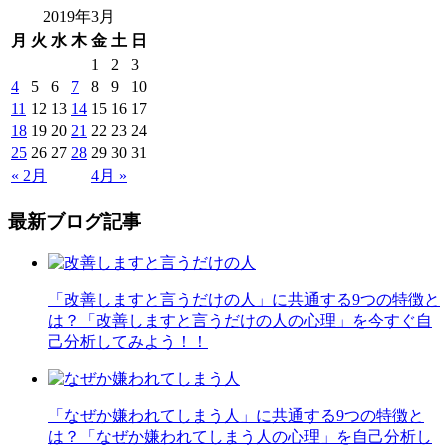
2019年3月
月
火
水
木
金
土
日
1
2
3
4
5
6
7
8
9
10
11
12
13
14
15
16
17
18
19
20
21
22
23
24
25
26
27
28
29
30
31
« 2月
4月 »
最新ブログ記事
「改善しますと言うだけの人」に共通する9つの特徴と
は？「改善しますと言うだけの人の心理」を今すぐ自
己分析してみよう！！
「なぜか嫌われてしまう人」に共通する9つの特徴と
は？「なぜか嫌われてしまう人の心理」を自己分析し