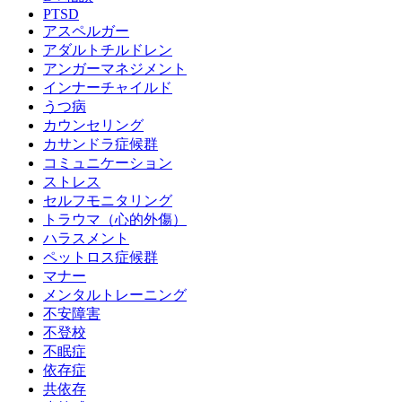
PTSD
アスペルガー
アダルトチルドレン
アンガーマネジメント
インナーチャイルド
うつ病
カウンセリング
カサンドラ症候群
コミュニケーション
ストレス
セルフモニタリング
トラウマ（心的外傷）
ハラスメント
ペットロス症候群
マナー
メンタルトレーニング
不安障害
不登校
不眠症
依存症
共依存