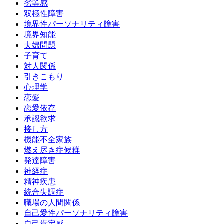
劣等感
双極性障害
境界性パーソナリティ障害
境界知能
夫婦問題
子育て
対人関係
引きこもり
心理学
恋愛
恋愛依存
承認欲求
接し方
機能不全家族
燃え尽き症候群
発達障害
神経症
精神疾患
統合失調症
職場の人間関係
自己愛性パーソナリティ障害
自己肯定感