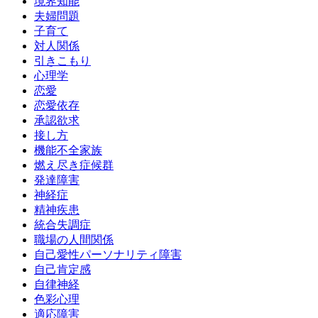
境界知能
夫婦問題
子育て
対人関係
引きこもり
心理学
恋愛
恋愛依存
承認欲求
接し方
機能不全家族
燃え尽き症候群
発達障害
神経症
精神疾患
統合失調症
職場の人間関係
自己愛性パーソナリティ障害
自己肯定感
自律神経
色彩心理
適応障害