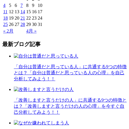
4
5
6
7
8
9
10
11
12
13
14
15
16
17
18
19
20
21
22
23
24
25
26
27
28
29
30
31
« 2月
4月 »
最新ブログ記事
「自分は普通だと思っている人」に共通する9つの特徴
とは？「自分は普通だと思っている人の心理」を自己
分析してみよう！！
「改善しますと言うだけの人」に共通する9つの特徴と
は？「改善しますと言うだけの人の心理」を今すぐ自
己分析してみよう！！