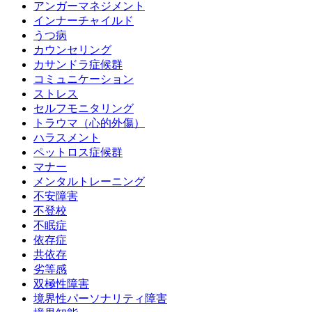
アンガーマネジメント
インナーチャイルド
うつ病
カウンセリング
カサンドラ症候群
コミュニケーション
ストレス
セルフモニタリング
トラウマ（心的外傷）
ハラスメント
ペットロス症候群
マナー
メンタルトレーニング
不安障害
不登校
不眠症
依存症
共依存
劣等感
双極性障害
境界性パーソナリティ障害