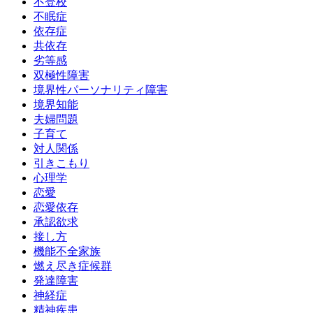
不登校
不眠症
依存症
共依存
劣等感
双極性障害
境界性パーソナリティ障害
境界知能
夫婦問題
子育て
対人関係
引きこもり
心理学
恋愛
恋愛依存
承認欲求
接し方
機能不全家族
燃え尽き症候群
発達障害
神経症
精神疾患