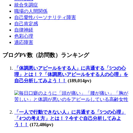
統合失調症
職場の人間関係
自己愛性パーソナリティ障害
自己肯定感
自律神経
色彩心理
適応障害
ブログPV数（訪問数）ランキング
「体調悪いアピールをする人」に共通する「5つの心
理」とは！？「体調悪いアピールをする人の心理」を
自己分析してみよう！！
(189,014pv)
「一人で行動できない人」に共通する「5つの心理」
「4つの考え方」とは！？今すぐ自己分析してみよ
う！！
(172,486pv)