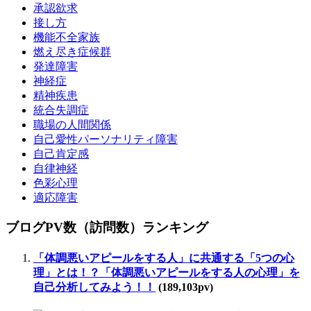
承認欲求
接し方
機能不全家族
燃え尽き症候群
発達障害
神経症
精神疾患
統合失調症
職場の人間関係
自己愛性パーソナリティ障害
自己肯定感
自律神経
色彩心理
適応障害
ブログPV数（訪問数）ランキング
「体調悪いアピールをする人」に共通する「5つの心
理」とは！？「体調悪いアピールをする人の心理」を
自己分析してみよう！！
(189,103pv)