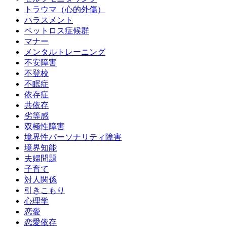
トラウマ（心的外傷）
ハラスメント
ペットロス症候群
マナー
メンタルトレーニング
不安障害
不登校
不眠症
依存症
共依存
劣等感
双極性障害
境界性パーソナリティ障害
境界知能
夫婦問題
子育て
対人関係
引きこもり
心理学
恋愛
恋愛依存