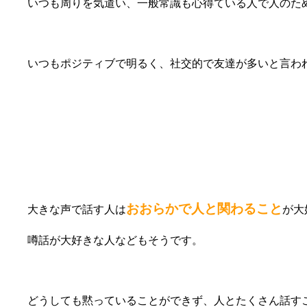
いつも周りを気遣い、一般常識も心得ている人で人のた
いつもポジティブで明るく、社交的で友達が多いと言わ
⑦話が大好き
おおらかで人と関わること
大きな声で話す人は
が大
噂話が大好きな人などもそうです。
どうしても黙っていることができず、人とたくさん話す