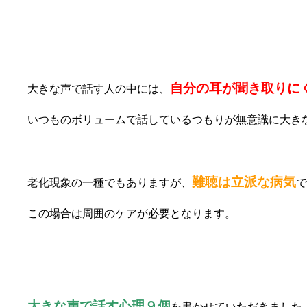
⑨病気
自分の耳が聞き取りに
大きな声で話す人の中には、
いつものボリュームで話しているつもりが無意識に大き
難聴は立派な病気
老化現象の一種でもありますが、
で
この場合は周囲のケアが必要となります。
大きな声で話す心理
９個
を書かせていただきました