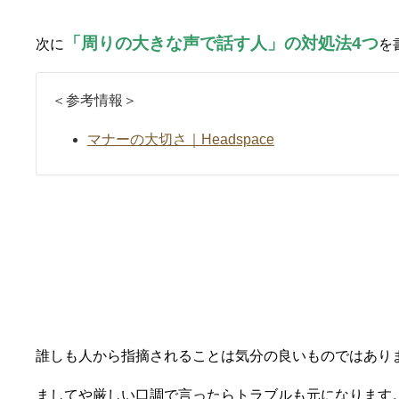
「周りの大きな声で話す人」の対処法4つ
次に
を
＜参考情報＞
マナーの大切さ｜Headspace
他人編①優しく指摘する
誰しも人から指摘されることは気分の良いものではあり
ましてや厳しい口調で言ったらトラブルも元になります