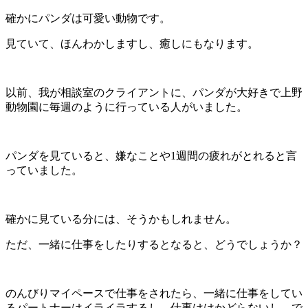
確かにパンダは可愛い動物です。
見ていて、ほんわかしますし、癒しにもなります。
以前、我が相談室のクライアントに、パンダが大好きで上野
動物園に毎週のように行っている人がいました。
パンダを見ていると、嫌なことや1週間の疲れがとれると言
っていました。
確かに見ている分には、そうかもしれません。
ただ、一緒に仕事をしたりするとなると、どうでしょうか？
のんびりマイペースで仕事をされたら、一緒に仕事をしてい
るパートナーはイライラするし、仕事ははかどらないし…で