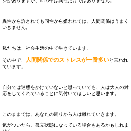
ジがありますが、世の中は異性だけではありません。
異性から許されても同性から嫌われては、人間関係はうまく
いきません。
私たちは、社会生活の中で生きています。
人間関係でのストレスが一番多い
その中で、
と言われ
ています。
自分では迷惑をかけていないと思っていても、人は大人の対
応をしてくれていることに気付いてほしいと思います。
このままでは、あなたの周りから人は離れていきます。
気がついたら、孤立状態になっている場合もあるかもしれま