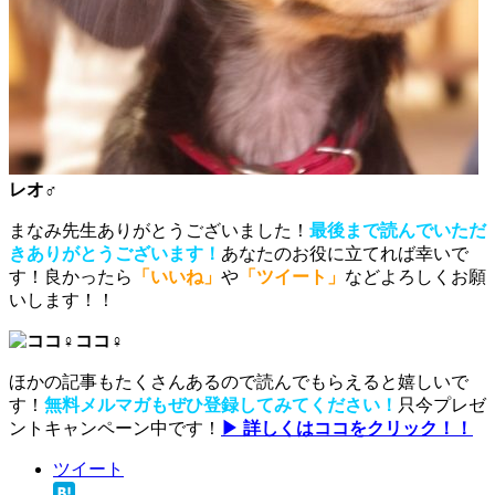
レオ♂
まなみ先生ありがとうございました！
最後まで読んでいただ
きありがとうございます！
あなたのお役に立てれば幸いで
す！良かったら
「いいね」
や
「ツイート」
などよろしくお願
いします！！
ココ♀
ほかの記事もたくさんあるので読んでもらえると嬉しいで
す！
無料メルマガもぜひ登録してみてください！
只今プレゼ
ントキャンペーン中です！
▶ 詳しくはココをクリック！！
ツイート