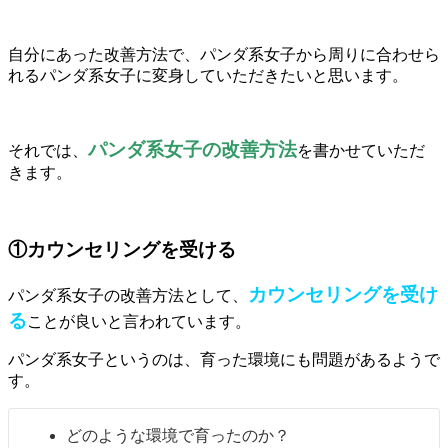
自分にあった改善方法で、パンダ系女子から周りに合わせら
れるパンダ系女子に変身していただきたいと思います。
パンダ系女子の改善方法
それでは、
を書かせていただ
きます。
①カウンセリングを受ける
カウンセリングを受け
パンダ系女子の改善方法として、
る
ことが良いと言われています。
パンダ系女子というのは、育った環境にも問題があるようで
す。
どのような環境で育ったのか？