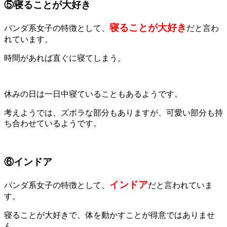
⑤寝ることが大好き
寝ることが大好き
パンダ系女子の特徴として、
だと言わ
れています。
時間があれば直ぐに寝てしまう。
休みの日は一日中寝ていることもあるようです。
考えようでは、ズボラな部分もありますが、可愛い部分も持
ち合わせているようです。
⑥インドア
インドア
パンダ系女子の特徴として、
だと言われていま
す。
寝ることが大好きで、体を動かすことが得意ではありませ
ん。