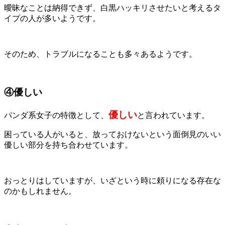
曖昧なことは納得できず、白黒ハッキリさせたいと考えるタ
イプの人が多いようです。
そのため、トラブルになることも多々あるようです。
④優しい
優しい
パンダ系女子の特徴として、
と言われています。
困っている人がいると、放っておけないという面倒見のいい
優しい部分を持ち合わせています。
おっとりはしていますが、いざという時に頼りになる存在な
のかもしれません。