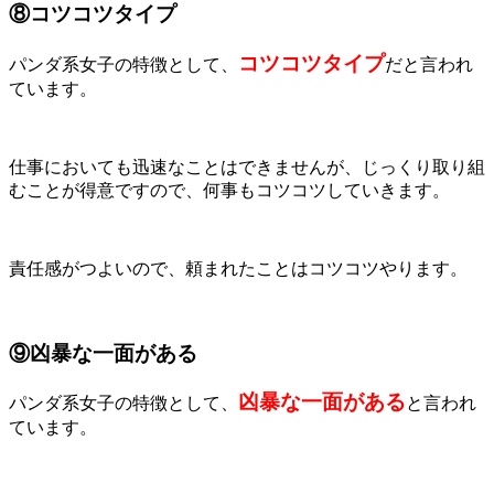
⑧コツコツタイプ
コツコツタイプ
パンダ系女子の特徴として、
だと言われ
ています。
仕事においても迅速なことはできませんが、じっくり取り組
むことが得意ですので、何事もコツコツしていきます。
責任感がつよいので、頼まれたことはコツコツやります。
⑨凶暴な一面がある
凶暴な一面がある
パンダ系女子の特徴として、
と言われ
ています。