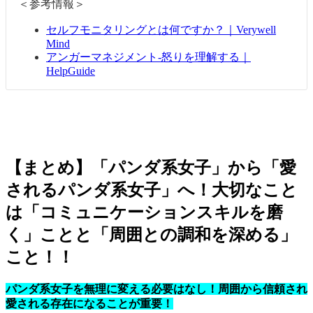
＜参考情報＞
セルフモニタリングとは何ですか？｜Verywell
Mind
アンガーマネジメント-怒りを理解する｜
HelpGuide
【まとめ】「パンダ系女子」から「愛
されるパンダ系女子」へ！大切なこと
は「コミュニケーションスキルを磨
く」ことと「周囲との調和を深める」
こと！！
パンダ系女子を無理に変える必要はなし！周囲から信頼され
愛される存在になることが重要！