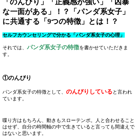
「のんびり」「正義感が強い」「凶暴
な一面がある」！？「パンダ系女子」
に共通する「9つの特徴」とは！？
セルフカウンセリングで分かる「パンダ系女子の心理」
パンダ系女子の特徴
それでは、
を書かせていただきま
す。
①のんびり
のんびりしている
パンダ系女子の特徴として、
と言われ
ています。
喋り方はもちろん、動きもスローテンポ。人と合わせること
はせず、自分の時間軸の中で生きていると言っても間違えで
はないと思います。