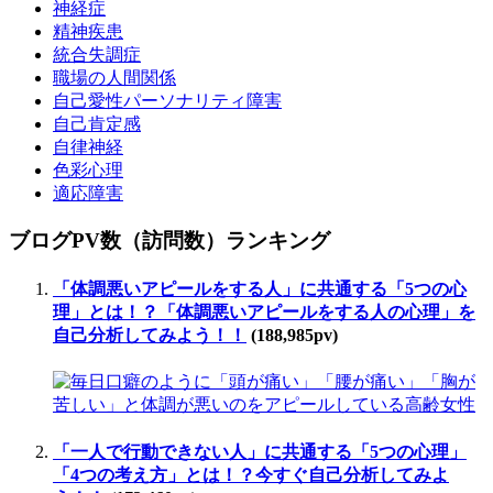
神経症
精神疾患
統合失調症
職場の人間関係
自己愛性パーソナリティ障害
自己肯定感
自律神経
色彩心理
適応障害
ブログPV数（訪問数）ランキング
「体調悪いアピールをする人」に共通する「5つの心
理」とは！？「体調悪いアピールをする人の心理」を
自己分析してみよう！！
(188,985pv)
「一人で行動できない人」に共通する「5つの心理」
「4つの考え方」とは！？今すぐ自己分析してみよ