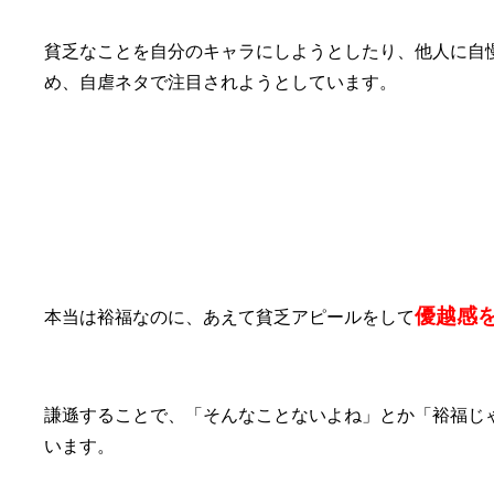
貧乏なことを自分のキャラにしようとしたり、他人に自
め、自虐ネタで注目されようとしています。
⑥裕福アピールしたい
優越感
本当は裕福なのに、あえて貧乏アピールをして
謙遜することで、「そんなことないよね」とか「裕福じ
います。