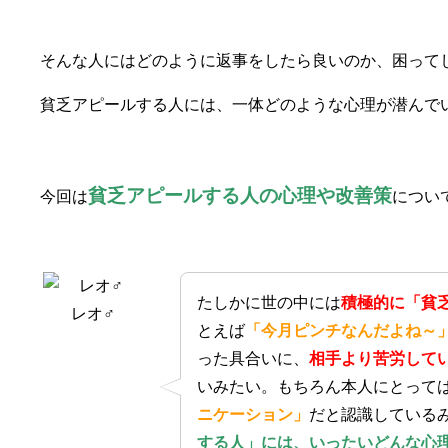
そんな人にはどのように返事をしたら良いのか、困って
貧乏アピールする人には、一体どのような心理が潜んで
貧乏アピールする人の心理や改善策
今回は
につい
たしかに世の中には
積極的に「貧
レオ♂
とえば
「今月ピンチなんだよね～
った具合いに、
相手より苦労して
いみたい。もちろん本人にとって
ニケーション」
だと認識している
する人」には、いったいどんな心