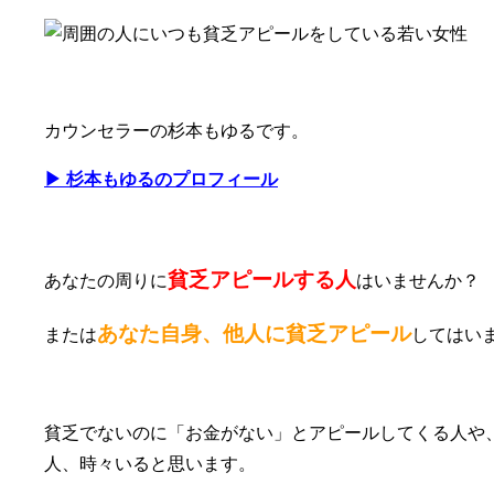
カウンセラーの杉本もゆるです。
▶ 杉本もゆるのプロフィール
貧乏アピールする人
あなたの周りに
はいませんか？
あなた自身、他人に貧乏アピール
または
してはい
貧乏でないのに「お金がない」とアピールしてくる人や
人、時々いると思います。