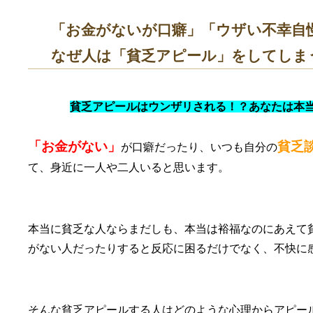
「お金がないが口癖」「ウザい不幸自
なぜ人は「貧乏アピール」をしてしま
貧乏アピールはウンザリされる！？あなたは本
「お金がない」
貧乏
が口癖だったり、いつも自分の
て、身近に一人や二人いると思います。
本当に貧乏な人ならまだしも、本当は裕福なのにあえて
がない人だったりすると反応に困るだけでなく、不快に
そんな貧乏アピールする人はどのような心理からアピー