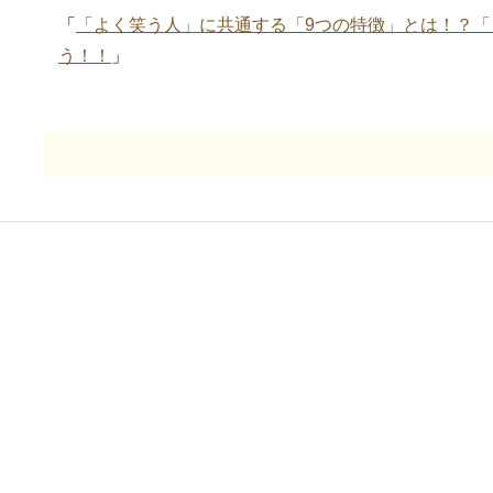
「
「よく笑う人」に共通する「9つの特徴」とは！？
う！！
」