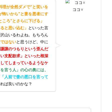
料理が全然ダメで”と笑いを
ココ♀
が怖いから”と妻を悪者にす
ところ”とさらに下げる」
いると思い込む」
といった言
て沢山いるわよね。もちろん
とではない
と思うけど、中に
や謙譲のつもりという歪んだ
たい支配欲求」といった根深
にしてしまっているようなケ
口を言う人」の心の奥には、
？
「人前で妻の悪口を言って
すれば良いのかな？