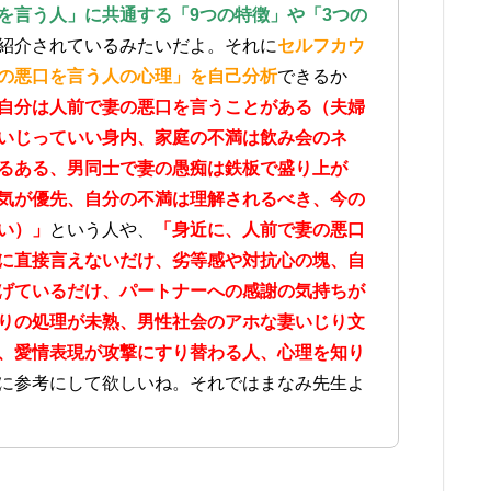
を言う人」に共通する「9つの特徴」や「3つの
紹介されているみたいだよ。それに
セルフカウ
の悪口を言う人の心理」を自己分析
できるか
自分は人前で妻の悪口を言うことがある（夫婦
いじっていい身内、家庭の不満は飲み会のネ
るある、男同士で妻の愚痴は鉄板で盛り上が
気が優先、自分の不満は理解されるべき、今の
い）」
という人や、
「身近に、人前で妻の悪口
に直接言えないだけ、劣等感や対抗心の塊、自
げているだけ、パートナーへの感謝の気持ちが
りの処理が未熟、男性社会のアホな妻いじり文
、愛情表現が攻撃にすり替わる人、心理を知り
に参考にして欲しいね。それではまなみ先生よ