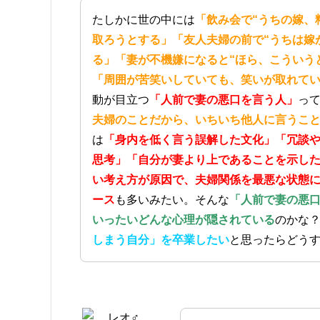
たしかに世の中には
「飲み会で“うちの嫁、
取ろうとする」「友人夫婦の前で“うちは嫁
る」「妻が不機嫌になると“ほら、こういう
「周囲が苦笑いしていても、笑いが取れて
動が目立つ
「人前で妻の悪口を言う人」
っ
夫婦のことだから、いちいち他人に言うこ
は
「身内を低く言う誤解した文化」「冗談
思考」「自分が妻より上であることを示し
い考え方が原因で、夫婦関係を最悪な状態
ース
も多いみたい。そんな
「人前で妻の悪
いったいどんな心理が隠されている
のかな
しまう自分」を卒業したい
と思ったらどう