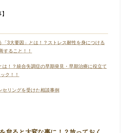
事】
う「3大要因」とは！？ストレス耐性を身につける
善すること！！
とは！？統合失調症の早期発見・早期治療に役立て
ェック！！
ンセリングを受けた相談事例
を怠ると大変な事に！？放っておく