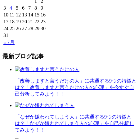
1
2
3
4
5
6
7
8
9
10
11
12
13
14
15
16
17
18
19
20
21
22
23
24
25
26
27
28
29
30
31
« 7月
最新ブログ記事
「改善しますと言うだけの人」に共通する9つの特徴と
は？「改善しますと言うだけの人の心理」を今すぐ自
己分析してみよう！！
「なぜか嫌われてしまう人」に共通する9つの特徴と
は？「なぜか嫌われてしまう人の心理」を自己分析し
てみよう！！