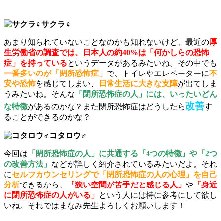
サクラ♀
あまり知られていないことなのかも知れないけど、最近の
厚
生労働省の調査では、日本人の約40%は「何かしらの恐怖
症」を持っている
というデータがあるみたいね。その中でも
一番多いのが「閉所恐怖症」
で、トイレやエレベーターに
不
安や恐怖
を感じてしまい、
日常生活に大きな支障
が出てしま
うみたいね。そんな
「閉所恐怖症の人」には、いったいどん
改善
な特徴
があるのかな？また閉所恐怖症はどうしたら
す
ることができるのかな？
コタロウ♂
今回は
「閉所恐怖症の人」に共通する「4つの特徴」や「2つ
の改善方法」
などが詳しく紹介されているみたいだよ。それ
に
セルフカウンセリングで「閉所恐怖症の人の心理」を自己
分析
できるから、
「狭い空間が苦手だと感じる人」
や
「身近
に閉所恐怖症の人がいる」
という人には特に参考にして欲し
いね。それではまなみ先生よろしくお願いします！