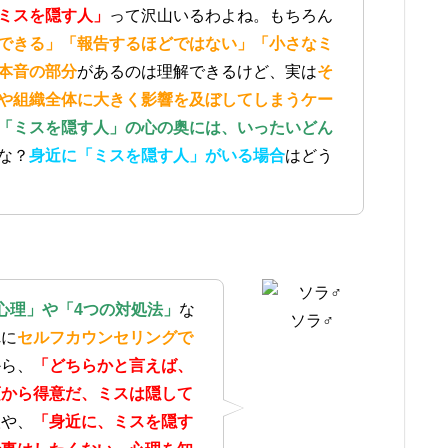
ミスを隠す人」
って沢山いるわよね。もちろん
できる」「報告するほどではない」「小さなミ
本音の部分
があるのは理解できるけど、実は
そ
や組織全体に大きく影響を及ぼしてしまうケー
「ミスを隠す人」の心の奥には、いったいどん
な？
身近に「ミスを隠す人」がいる場合
はどう
心理」や「4つの対処法」
な
ソラ♂
れに
セルフカウンセリングで
から、
「どちらかと言えば、
頃から得意だ、ミスは隠して
人や、
「身近に、ミスを隠す