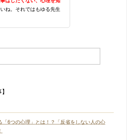
仕事はしたくない、心理を知
しいね。それではもゆる先生
事】
る「6つの心理」とは！？「反省をしない人の心
！